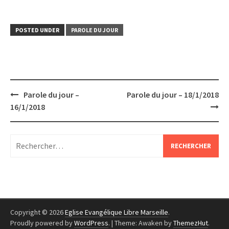
POSTED UNDER
PAROLE DU JOUR
Post
Parole du jour –
Parole du jour – 18/1/2018
navigation
16/1/2018
Rechercher :
Copyright © 2026
Eglise Evangélique Libre Marseille
.
Proudly powered by
WordPress
.
|
Theme: Awaken by
ThemezHut
.