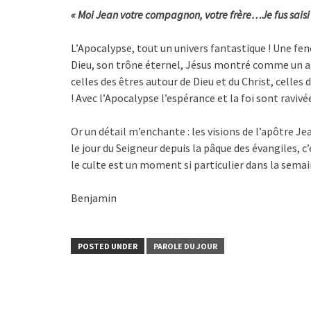
« Moi Jean votre compagnon, votre frère…Je fus saisi p
L’Apocalypse, tout un univers fantastique ! Une fenêt
Dieu, son trône éternel, Jésus montré comme un ag
celles des êtres autour de Dieu et du Christ, celle
! Avec l’Apocalypse l’espérance et la foi sont ravivée
Or un détail m’enchante : les visions de l’apôtre 
le jour du Seigneur depuis la pâque des évangiles,
le culte est un moment si particulier dans la sem
Benjamin
POSTED UNDER
PAROLE DU JOUR