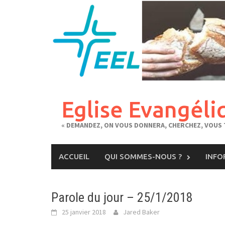
Skip
to
content
Eglise Evangéli
« DEMANDEZ, ON VOUS DONNERA, CHERCHEZ, VOUS T
ACCUEIL
QUI SOMMES-NOUS ?
INFO
Parole du jour – 25/1/2018
25 janvier 2018
Jared Baker