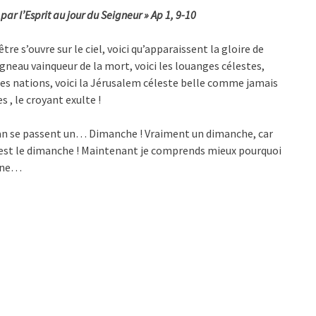
ar l’Esprit au jour du Seigneur » Ap 1, 9-10
re s’ouvre sur le ciel, voici qu’apparaissent la gloire de
neau vainqueur de la mort, voici les louanges célestes,
s des nations, voici la Jérusalem céleste belle comme jamais
s , le croyant exulte !
Jean se passent un… Dimanche ! Vraiment un dimanche, car
 c’est le dimanche ! Maintenant je comprends mieux pourquoi
aine…