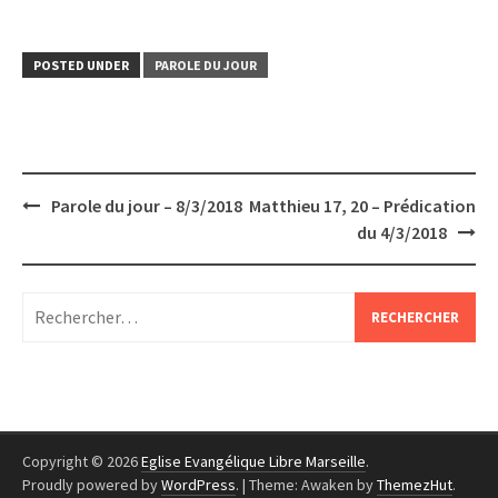
POSTED UNDER
PAROLE DU JOUR
Post
Parole du jour – 8/3/2018
Matthieu 17, 20 – Prédication
navigation
du 4/3/2018
Rechercher :
Copyright © 2026
Eglise Evangélique Libre Marseille
.
Proudly powered by
WordPress
.
|
Theme: Awaken by
ThemezHut
.