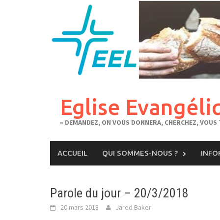
Skip
to
content
Eglise Evangéli
« DEMANDEZ, ON VOUS DONNERA, CHERCHEZ, VOUS T
ACCUEIL
QUI SOMMES-NOUS ?
INFO
Parole du jour – 20/3/2018
20 mars 2018
Jared Baker