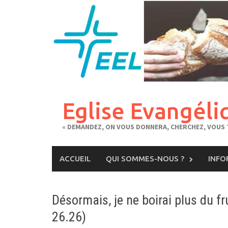
Skip
to
content
Eglise Evangéli
« DEMANDEZ, ON VOUS DONNERA, CHERCHEZ, VOUS T
ACCUEIL
QUI SOMMES-NOUS ?
INFO
Désormais, je ne boirai plus du fr
26.26)