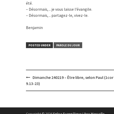
été.
– Désormais, .. je vous laisse l’évangile.
– Désormais, .. partagez-le, vivez-le.
Benjamin
POSTED UNDER
PAROLE DU JOUR
Post
Dimanche 240219 – Être libre, selon Paul (1cor
navigation
9.13-23)
Copyright © 2026
Eglise Evangélique Libre Marseille
.