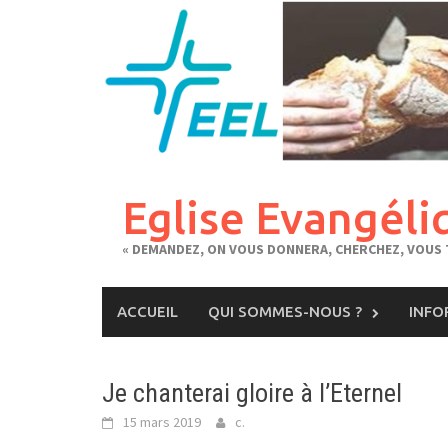
Skip
to
content
Eglise Evangéli
« DEMANDEZ, ON VOUS DONNERA, CHERCHEZ, VOUS T
ACCUEIL
QUI SOMMES-NOUS ?
INFO
Je chanterai gloire à l’Eternel
15 mars 2019
c.