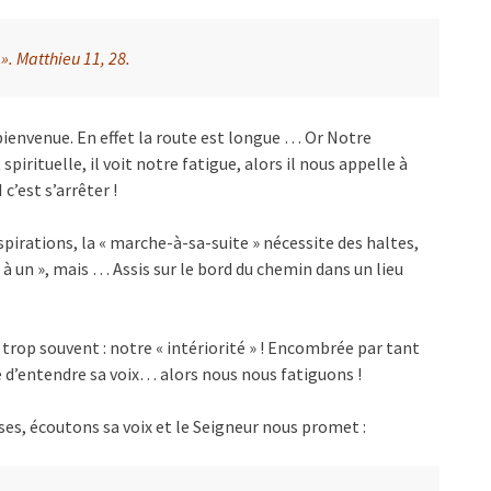
s
». Matthieu 11, 28.
 bienvenue. En effet la route est longue … Or Notre
pirituelle, il voit notre fatigue, alors il nous appelle à
c’est s’arrêter !
pirations, la « marche-à-sa-suite » nécessite des haltes,
 à un », mais … Assis sur le bord du chemin dans un lieu
s trop souvent : notre « intériorité » ! Encombrée par tant
ile d’entendre sa voix… alors nous nous fatiguons !
ses, écoutons sa voix et le Seigneur nous promet :