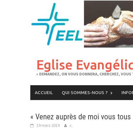
Skip
to
content
Eglise Evangéli
« DEMANDEZ, ON VOUS DONNERA, CHERCHEZ, VOUS T
ACCUEIL
QUI SOMMES-NOUS ?
INFO
« Venez auprès de moi vous tous q
19 mars 2019
c.