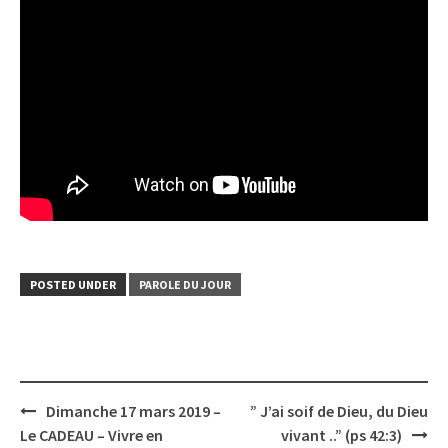
POSTED UNDER
PAROLE DU JOUR
Post
Dimanche 17 mars 2019 –
” J’ai soif de Dieu, du Dieu
navigation
Le CADEAU – Vivre en
vivant ..” (ps 42:3)