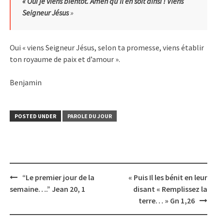
«
Oui je viens bientôt. Amen qu’il en soit ainsi ! V
iens
Seigneur Jésus
»
Oui « viens Seigneur Jésus, selon ta promesse, viens établir
ton royaume de paix et d’amour ».
Benjamin
POSTED UNDER
PAROLE DU JOUR
Post
“Le premier jour de la
« Puis Il les bénit en leur
navigation
semaine….” Jean 20, 1
disant « Remplissez la
terre… » Gn 1,26