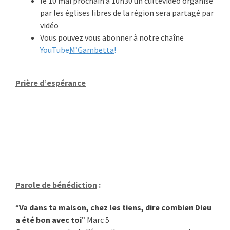
le 10 mai prochain à 10h30 un
culte
vidéo organisé
par les églises libres de la région sera partagé par
vidéo
Vous pouvez vous abonner à notre chaîne
YouTube
M’Gambetta
!
Prière d’espérance
Parole de bénédiction
:
“
Va dans ta maison, chez les tiens, dire combien Dieu
a été bon avec toi
” Marc 5