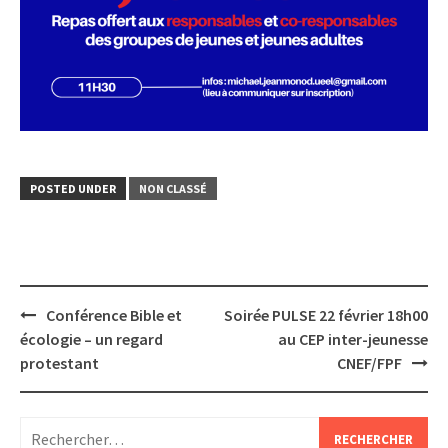
POSTED UNDER
NON CLASSÉ
Post
Conférence Bible et
Soirée PULSE 22 février 18h00
navigation
écologie – un regard
au CEP inter-jeunesse
protestant
CNEF/FPF
Rechercher :