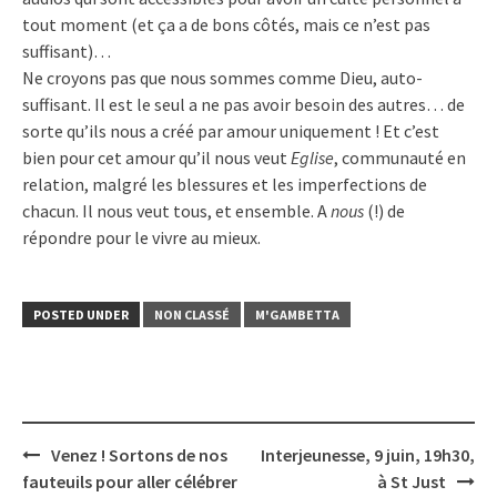
tout moment (et ça a de bons côtés, mais ce n’est pas
suffisant)…
Ne croyons pas que nous sommes comme Dieu, auto-
suffisant. Il est le seul a ne pas avoir besoin des autres… de
sorte qu’ils nous a créé par amour uniquement ! Et c’est
bien pour cet amour qu’il nous veut
Eglise
, communauté en
relation, malgré les blessures et les imperfections de
chacun. Il nous veut tous, et ensemble. A
nous
(!) de
répondre pour le vivre au mieux.
POSTED UNDER
NON CLASSÉ
M'GAMBETTA
Post
Venez ! Sortons de nos
Interjeunesse, 9 juin, 19h30,
navigation
fauteuils pour aller célébrer
à St Just