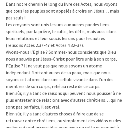
Dans notre chemin le long du livre des Actes, nous voyons
que tous les peuples sont appelés à croire en Jésus… mais
pas seuls !
Les croyants sont unis les uns aux autres par des liens
spirituels, par la prière, le culte, les défis, mais aussi dans
leurs relations et leur soucis les uns pour les autres
(relisons Actes 2.37-47 et Actes 4.32-37).
Vivons-nous l’Eglise ? Sommes-nous conscients que Dieu
nous a sauvés par Jésus-Christ pour être unis à son corps,
l’Eglise ? Il ne veut pas que nous soyons un atome
indépendant flottant au ras de sa peau, mais que nous
soyons cet atome dans une cellule vivante dans l’un des
membres de son corps, relié au reste de ce corps.
Bien sûr, il y a tant de raisons qui peuvent nous pousser à ne
plus entretenir de relations avec d’autres chrétiens… qui ne
sont pas parfaits, il est vrai.
Bien sûr, il y a tant d’autres choses à faire que de se
retrouver entre chrétiens, ou simplement des vidéos ou des
audios qui sont accessibles pour avoir un culte personnel à