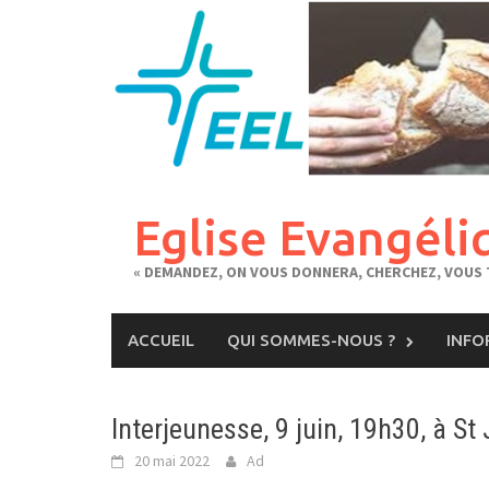
Skip
to
content
Eglise Evangéli
« DEMANDEZ, ON VOUS DONNERA, CHERCHEZ, VOUS T
ACCUEIL
QUI SOMMES-NOUS ?
INFO
Interjeunesse, 9 juin, 19h30, à St
20 mai 2022
Ad